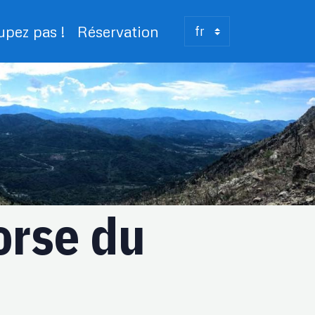
upez pas !
Réservation
orse du